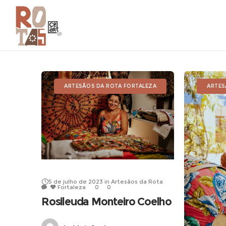
ARTESÃOS DA ROTA FORTALEZA
ARTES
5 de julho de 2023
in
Artesãos da Rota
Fortaleza
0
0
Rosileuda Monteiro Coelho