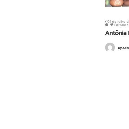
4 de julho 
Fortalez
Antônia 
by
Admi