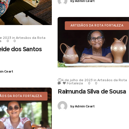
by
Admin Ceart
ARTESÃOS DA ROTA FORTALEZA
de 2023
in
Artesãos da Rota
a
0
0
eide dos Santos
n Ceart
4 de julho de 2023
in
Artesãos da Rota
Fortaleza
0
0
Raimunda Silva de Sousa
ÃOS DA ROTA FORTALEZA
by
Admin Ceart