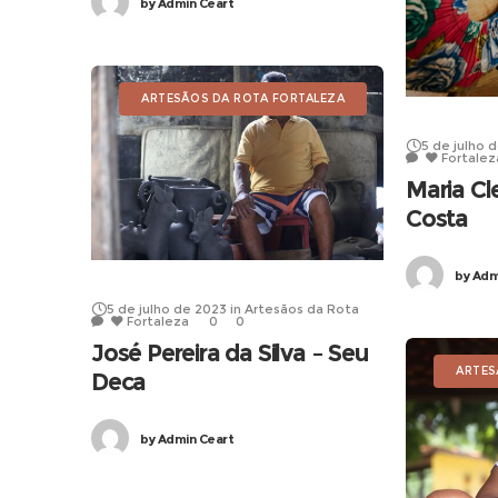
by
Admin Ceart
ARTESÃOS DA ROTA FORTALEZA
5 de julho 
Fortalez
Maria Cl
Costa
by
Admi
5 de julho de 2023
in
Artesãos da Rota
Fortaleza
0
0
José Pereira da Silva – Seu
ARTES
Deca
by
Admin Ceart