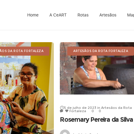
Home
A CeART
Rotas
Artesãos
Ma
ÃOS DA ROTA FORTALEZA
ARTESÃOS DA ROTA FORTALEZA
5 de julho de 2023
in
Artesãos da Rota
Fortaleza
0
0
Rosemary Pereira da Silva